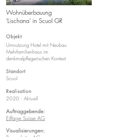
Wohnüberbauung
neubau-umbau-wub-
1/6
'Lischana' in Scuol GR
lischana-scuol-peter-
moor-architekten-ag-
Objekt
meilen-2.jpg
Umnutzung Hotel mit Neubau
Mehrfamilienhaus im
denkmalpflegerischen Kontext
Standort
Scuol
Realisation
2020 - Aktuell
Auftraggebende:
Eiffage Suisse AG
Visualisierungen: